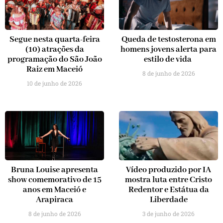
Segue nesta quarta-feira
Queda de testosterona em
(10) atrações da
homens jovens alerta para
programação do São João
estilo de vida
Raiz em Maceió
8 de junho de 2026
10 de junho de 2026
Bruna Louise apresenta
Vídeo produzido por IA
show comemorativo de 15
mostra luta entre Cristo
anos em Maceió e
Redentor e Estátua da
Arapiraca
Liberdade
8 de junho de 2026
3 de junho de 2026