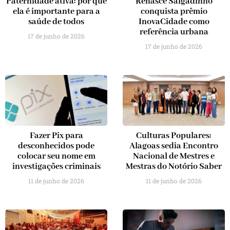
Paternidade ativa: por que
Renasce Salgadinho
ela é importante para a
conquista prêmio
saúde de todos
InovaCidade como
referência urbana
17 de junho de 2026
17 de junho de 2026
Fazer Pix para
Culturas Populares:
desconhecidos pode
Alagoas sedia Encontro
colocar seu nome em
Nacional de Mestres e
investigações criminais
Mestras do Notório Saber
11 de junho de 2026
11 de junho de 2026