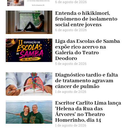
6 de agosto de 2026
Entenda o hikikimori,
fenômeno de isolamento
social entre jovens
6 de agosto de 2026
Liga das Escolas de Samba
expõe rico acervo na
Galeria do Teatro
Deodoro
5 de agosto de 2026
Diagnóstico tardio e falta
de tratamento agravam
câncer de pulmão
1 de agosto de 2026
Escritor Carlito Lima lança
‘Helena da Rua das
Árvores’ no Theatro
Homerinho, dia 14
1 de agosto de 2026