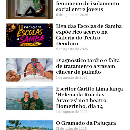
fenômeno de isolamento
social entre jovens
6 de agosto de 2026
Liga das Escolas de Samba
expõe rico acervo na
Galeria do Teatro
Deodoro
5 de agosto de 2026
Diagnóstico tardio e falta
de tratamento agravam
câncer de pulmão
1 de agosto de 2026
Escritor Carlito Lima lança
‘Helena da Rua das
Árvores’ no Theatro
Homerinho, dia 14
1 de agosto de 2026
O Gramado da Pajuçara
31 de julho de 2026