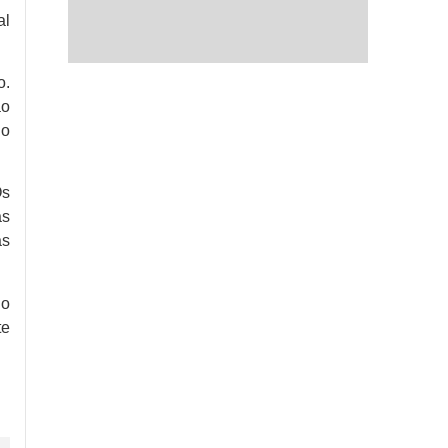
al
o.
ão
io
Os
as
as
 o
te