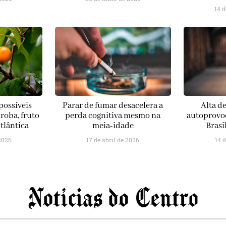
14 
possíveis
Parar de fumar desacelera a
Alta d
roba, fruto
perda cognitiva mesmo na
autoprovoc
tlântica
meia-idade
Brasi
 2026
17 de abril de 2026
14 