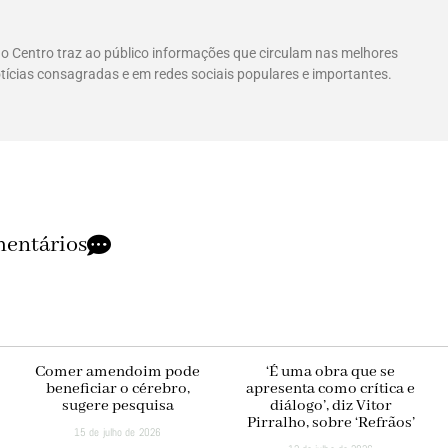
 do Centro traz ao público informações que circulam nas melhores
tícias consagradas e em redes sociais populares e importantes.
entários
Comer amendoim pode
‘É uma obra que se
beneficiar o cérebro,
apresenta como crítica e
sugere pesquisa
diálogo’, diz Vitor
Pirralho, sobre ‘Refrãos’
15 de julho de 2026