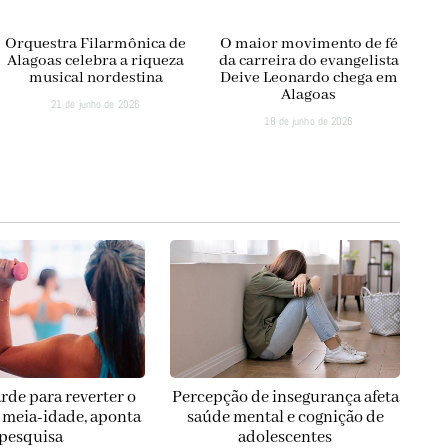
Orquestra Filarmônica de
O maior movimento de fé
Alagoas celebra a riqueza
da carreira do evangelista
musical nordestina
Deive Leonardo chega em
Alagoas
21 de junho de 2026
18 de junho de 2026
rde para reverter o
Percepção de insegurança afeta
a meia-idade, aponta
saúde mental e cognição de
pesquisa
adolescentes