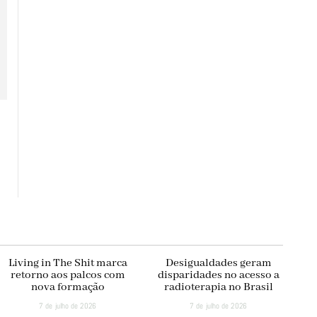
Living in The Shit marca
Desigualdades geram
retorno aos palcos com
disparidades no acesso a
nova formação
radioterapia no Brasil
7 de julho de 2026
7 de julho de 2026