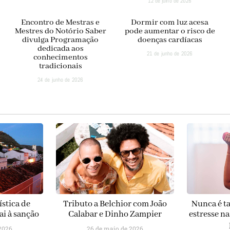
12 de julho de 2026
Encontro de Mestras e
Dormir com luz acesa
Mestres do Notório Saber
pode aumentar o risco de
divulga Programação
doenças cardíacas
dedicada aos
21 de junho de 2026
conhecimentos
tradicionais
24 de junho de 2026
ística de
Tributo a Belchior com João
Nunca é ta
ai à sanção
Calabar e Dinho Zampier
estresse n
2026
26 de maio de 2026