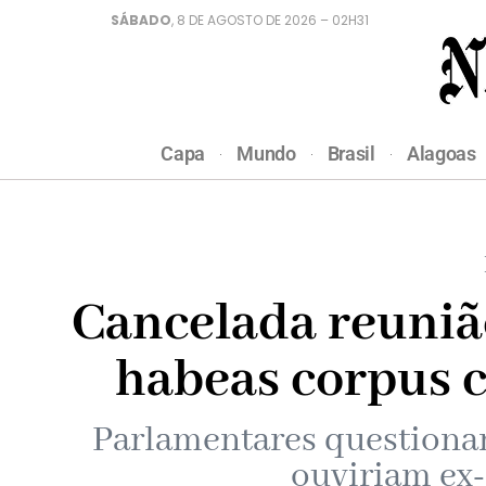
SÁBADO
, 8 DE AGOSTO DE 2026 – 02H31
Capa
Mundo
Brasil
Alagoas
Cancelada reuniã
habeas corpus 
Parlamentares questionam
ouviriam ex-