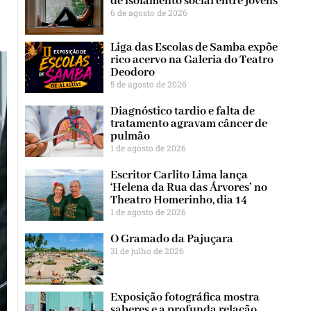
de isolamento social entre jovens
6 de agosto de 2026
Liga das Escolas de Samba expõe
rico acervo na Galeria do Teatro
Deodoro
5 de agosto de 2026
Diagnóstico tardio e falta de
tratamento agravam câncer de
pulmão
1 de agosto de 2026
Escritor Carlito Lima lança
‘Helena da Rua das Árvores’ no
Theatro Homerinho, dia 14
1 de agosto de 2026
O Gramado da Pajuçara
31 de julho de 2026
Exposição fotográfica mostra
saberes e a profunda relação