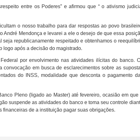
speito entre os Poderes” e afirmou que “ o ativismo judici
ultam o nosso trabalho para dar respostas ao povo brasileir
ro André Mendonça e levarei a ele o desejo de que essa posiç
l seja republicanamente respeitado e obtenhamos o reequilíbr
o logo após a decisão do magistrado.
 Federal por envolvimento nas atividades ilícitas do banco. 
 a convocação em busca de esclarecimentos sobre as supost
entados do INSS, modalidade que desconta o pagamento d
Banco Pleno (ligado ao Master) até fevereiro, ocasião em que
rgão suspende as atividades do banco e toma seu controle dian
 financeiras de a instituição pagar suas obrigações.