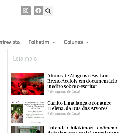
ntrevista
Folhetim
Colunas
Leia mais
Alunos de Alagoas resgatam
Breno Accioly em documentário
inédito sobre o escritor
7 de agosto de 2026
Carlito Lima lança o romance
‘Helena, da Rua das Árvores’
6 de agosto de 2026
Entenda o hikikimori, fenômeno