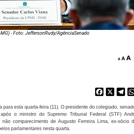
-MG) - Foto: JeffersonRudy/AgênciaSenado
A
A
A
Facebook
X
Tel
ara esta quarta-feira (11). O presidente do colegiado, senad
após o ministro do Supremo Tribunal Federal (STF) And
 não comparecimento de Augusto Ferreira Lima, ex-sócio 
pelos parlamentares nesta quarta.