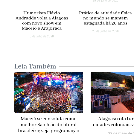
15 de julho de 2026
Humorista Flávio
Prática de atividade física
Andradde volta a Alagoas
no mundo se mantém
com novo show em
estagnada há 20 anos
Maceió e Arapiraca
28 de junho de 2026
6 de julho de 2026
Leia Também
Maceió se consolida como
Alagoas: rota tur
melhor São João do litoral
cidades coloniais v
brasileiro; veja programação
27 de maio de 