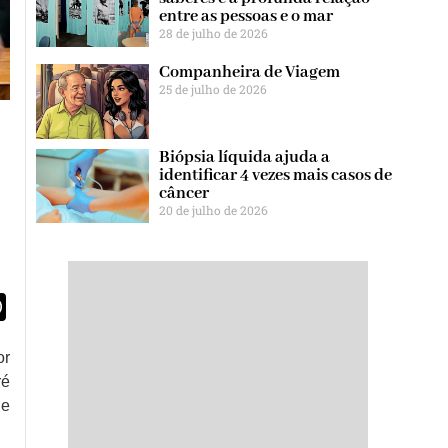
entre as pessoas e o mar
28 de julho de 2026
Companheira de Viagem
25 de julho de 2026
Biópsia líquida ajuda a
identificar 4 vezes mais casos de
câncer
20 de julho de 2026
egram
WhatsApp
or
ré
de