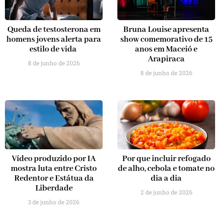
Queda de testosterona em
Bruna Louise apresenta
homens jovens alerta para
show comemorativo de 15
estilo de vida
anos em Maceió e
Arapiraca
8 de junho de 2026
8 de junho de 2026
Vídeo produzido por IA
Por que incluir refogado
mostra luta entre Cristo
de alho, cebola e tomate no
Redentor e Estátua da
dia a dia
Liberdade
2 de junho de 2026
3 de junho de 2026