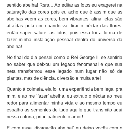
sentido abelha! Rsrs… Ao editar as fotos eu exagerei na
saturação das cores pois eu acho que é assim que as
abelhas veem as cores, bem vibrantes, afinal elas são
atraídas pela cor quando vai tirar o néctar das flores,
então super saturei as fotos, pois essa foi a forma de
fazer minha instalação pessoal dentro do universo da
abelha!
No final do dia pensei como o Rei George III se sentiria
ao saber que deixou um legado fenomenal e que sua
neta transformou esse legado num lugar não só de
plantas, mas de ciência, diversão e muita arte!
Quanto à colmeia, ela foi uma experiência bem legal pra
mim, e ao me ‘fazer’ abelha, eu extraio o néctar ao meu
redor para alimentar minha vida e ao mesmo tempo eu
espalho as sementes de tudo aquilo que transmito aqui
nessa coluna, principalmente o amor!
E com essa ‘divagação abelhal’ eu deixo vocês com o