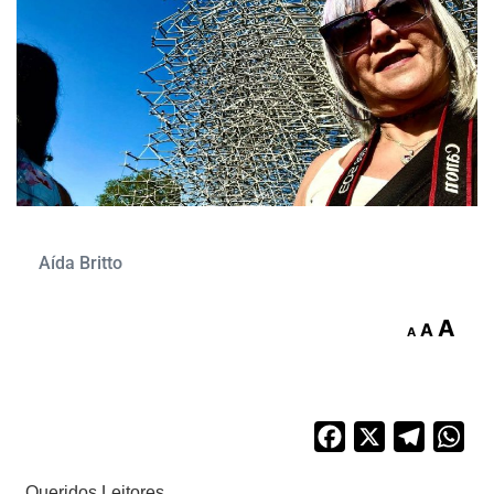
Aída Britto
A
A
A
Facebook
X
Telegra
Wh
Queridos Leitores,