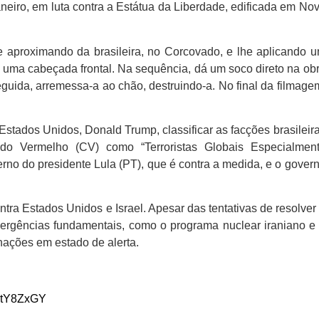
aneiro, em luta contra a Estátua da Liberdade, edificada em No
 aproximando da brasileira, no Corcovado, e lhe aplicando 
m uma cabeçada frontal. Na sequência, dá um soco direto na ob
uida, arremessa-a ao chão, destruindo-a. No final da filmage
Estados Unidos, Donald Trump, classificar as facções brasileir
 Vermelho (CV) como “Terroristas Globais Especialmen
rno do presidente Lula (PT), que é contra a medida, e o gover
ntra Estados Unidos e Israel. Apesar das tentativas de resolver
ivergências fundamentais, como o programa nuclear iraniano e
nações em estado de alerta.
ZWtY8ZxGY