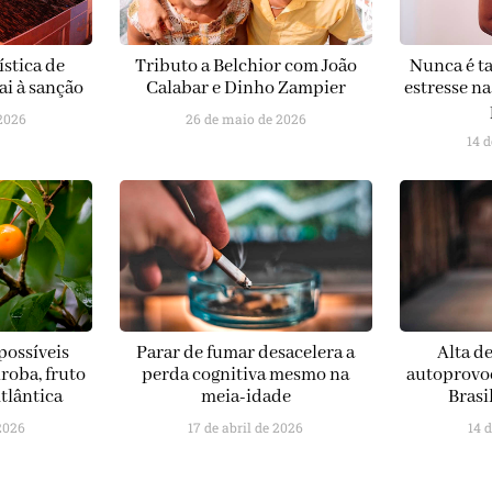
ística de
Tributo a Belchior com João
Nunca é ta
ai à sanção
Calabar e Dinho Zampier
estresse n
2026
26 de maio de 2026
14 
possíveis
Parar de fumar desacelera a
Alta d
roba, fruto
perda cognitiva mesmo na
autoprovoc
tlântica
meia-idade
Brasi
 2026
17 de abril de 2026
14 