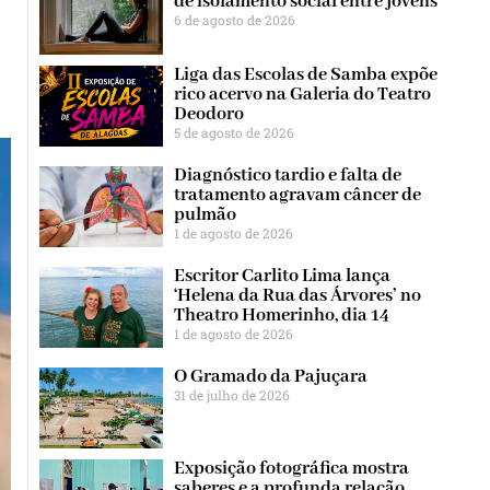
de isolamento social entre jovens
6 de agosto de 2026
Liga das Escolas de Samba expõe
rico acervo na Galeria do Teatro
Deodoro
5 de agosto de 2026
Diagnóstico tardio e falta de
tratamento agravam câncer de
pulmão
1 de agosto de 2026
Escritor Carlito Lima lança
‘Helena da Rua das Árvores’ no
Theatro Homerinho, dia 14
1 de agosto de 2026
O Gramado da Pajuçara
31 de julho de 2026
Exposição fotográfica mostra
saberes e a profunda relação