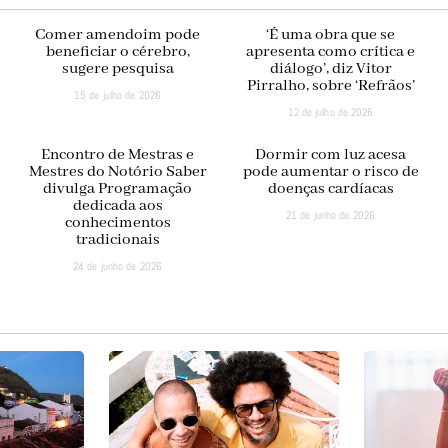
Comer amendoim pode
‘É uma obra que se
beneficiar o cérebro,
apresenta como crítica e
sugere pesquisa
diálogo’, diz Vitor
Pirralho, sobre ‘Refrãos’
15 de julho de 2026
12 de julho de 2026
Encontro de Mestras e
Dormir com luz acesa
Mestres do Notório Saber
pode aumentar o risco de
divulga Programação
doenças cardíacas
dedicada aos
21 de junho de 2026
conhecimentos
tradicionais
24 de junho de 2026