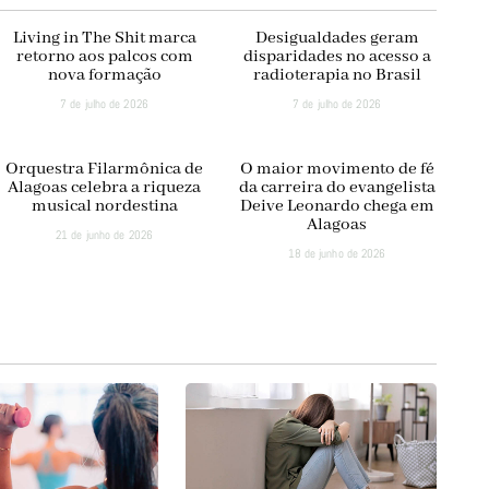
Living in The Shit marca
Desigualdades geram
retorno aos palcos com
disparidades no acesso a
nova formação
radioterapia no Brasil
7 de julho de 2026
7 de julho de 2026
Orquestra Filarmônica de
O maior movimento de fé
Alagoas celebra a riqueza
da carreira do evangelista
musical nordestina
Deive Leonardo chega em
Alagoas
21 de junho de 2026
18 de junho de 2026