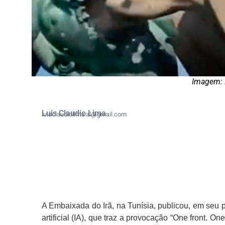
Imagem: 
Luis Claudio Lima
luisclaudiolima.al@gmail.com
A Embaixada do Irã, na Tunísia, publicou, em seu pe
artificial (IA), que traz a provocação “One front. On