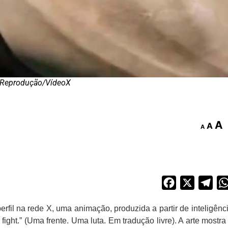
Reprodução/VídeoX
A
A
A
Facebook
X
Tel
rfil na rede X, uma animação, produzida a partir de inteligênc
e fight.” (Uma frente. Uma luta. Em tradução livre). A arte mostra