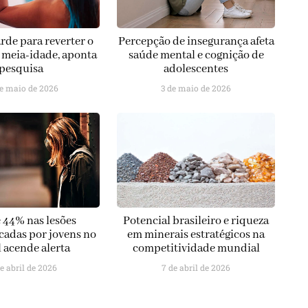
rde para reverter o
Percepção de insegurança afeta
a meia-idade, aponta
saúde mental e cognição de
pesquisa
adolescentes
de maio de 2026
3 de maio de 2026
e 44% nas lesões
Potencial brasileiro e riqueza
adas por jovens no
em minerais estratégicos na
l acende alerta
competitividade mundial
de abril de 2026
7 de abril de 2026