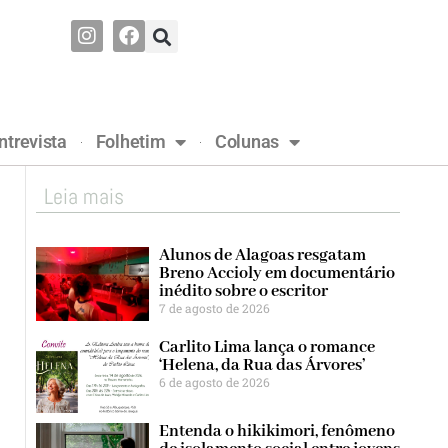
ntrevista
Folhetim
Colunas
Leia mais
Alunos de Alagoas resgatam
Breno Accioly em documentário
inédito sobre o escritor
7 de agosto de 2026
Carlito Lima lança o romance
‘Helena, da Rua das Árvores’
6 de agosto de 2026
Entenda o hikikimori, fenômeno