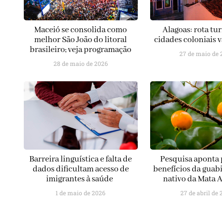
Maceió se consolida como
Alagoas: rota tur
melhor São João do litoral
cidades coloniais v
brasileiro; veja programação
27 de maio de 
28 de maio de 2026
Barreira linguística e falta de
Pesquisa aponta 
dados dificultam acesso de
benefícios da guabi
imigrantes à saúde
nativo da Mata A
1 de maio de 2026
27 de abril de