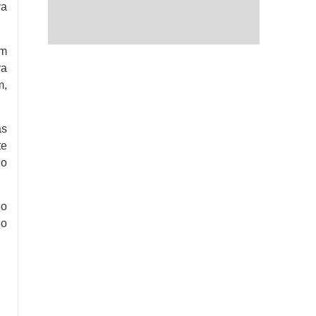
va
um
ra
m,
as
te
no
 o
 o