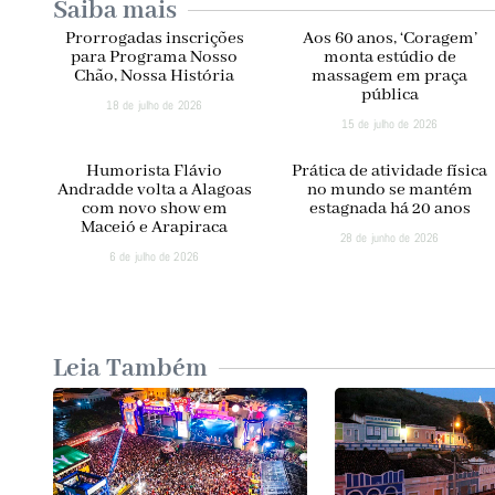
Saiba mais
Prorrogadas inscrições
Aos 60 anos, ‘Coragem’
para Programa Nosso
monta estúdio de
Chão, Nossa História
massagem em praça
pública
18 de julho de 2026
15 de julho de 2026
Humorista Flávio
Prática de atividade física
Andradde volta a Alagoas
no mundo se mantém
com novo show em
estagnada há 20 anos
Maceió e Arapiraca
28 de junho de 2026
6 de julho de 2026
Leia Também