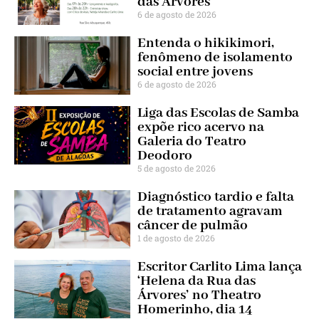
das Árvores’
6 de agosto de 2026
Entenda o hikikimori,
fenômeno de isolamento
social entre jovens
6 de agosto de 2026
Liga das Escolas de Samba
expõe rico acervo na
Galeria do Teatro
Deodoro
5 de agosto de 2026
Diagnóstico tardio e falta
de tratamento agravam
câncer de pulmão
1 de agosto de 2026
Escritor Carlito Lima lança
‘Helena da Rua das
Árvores’ no Theatro
Homerinho, dia 14