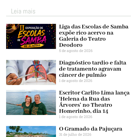
Leia mais
Liga das Escolas de Samba
expõe rico acervo na
Galeria do Teatro
Deodoro
5 de agosto de 2026
Diagnóstico tardio e falta
de tratamento agravam
câncer de pulmão
1 de agosto de 2026
Escritor Carlito Lima lança
‘Helena da Rua das
Árvores’ no Theatro
Homerinho, dia 14
1 de agosto de 2026
O Gramado da Pajuçara
31 de julho de 2026