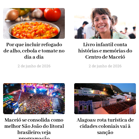
Por que incluir refogado
Livro infantil conta
de alho, cebola e tomate no
histórias e memórias do
dia a dia
Centro de Maceió
2 de junho de 2026
2 de junho de 2026
Maceió se consolida como
Alagoas: rota turística de
melhor São João do litoral
cidades coloniais vai à
brasileiro; veja
sanção
programação