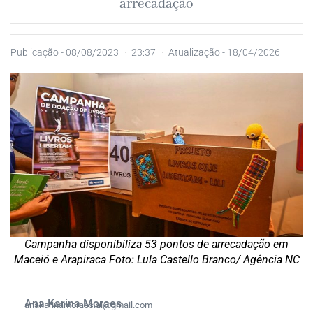
arrecadação
Publicação -
08/08/2023
23:37
Atualização - 18/04/2026
Campanha disponibiliza 53 pontos de arrecadação em
Maceió e Arapiraca Foto: Lula Castello Branco/ Agência NC
Ana Karina Moraes
anakarinamoraes.al@gmail.com