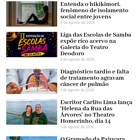
Entenda o hikikimori,
fenômeno de isolamento
social entre jovens
6 de agosto de 2026
Liga das Escolas de Samba
expõe rico acervo na
Galeria do Teatro
Deodoro
5 de agosto de 2026
Diagnóstico tardio e falta
de tratamento agravam
câncer de pulmão
1 de agosto de 2026
Escritor Carlito Lima lança
‘Helena da Rua das
Árvores’ no Theatro
Homerinho, dia 14
1 de agosto de 2026
O Gramado da Pajuçara