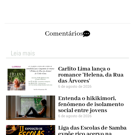
Comentários
Leia mais
Carlito Lima lança o
romance ‘Helena, da Rua
das Árvores’
6 de agosto de 2026
Entenda o hikikimori,
fenômeno de isolamento
social entre jovens
6 de agosto de 2026
Liga das Escolas de Samba
expõe rico acervo na