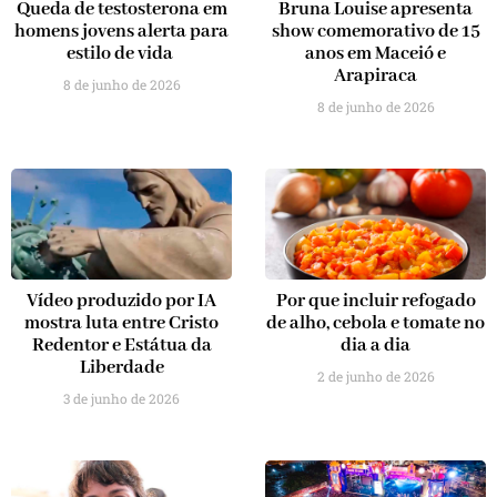
Queda de testosterona em
Bruna Louise apresenta
homens jovens alerta para
show comemorativo de 15
estilo de vida
anos em Maceió e
Arapiraca
8 de junho de 2026
8 de junho de 2026
Vídeo produzido por IA
Por que incluir refogado
mostra luta entre Cristo
de alho, cebola e tomate no
Redentor e Estátua da
dia a dia
Liberdade
2 de junho de 2026
3 de junho de 2026