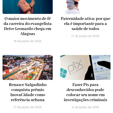
O maior movimento de fé
Paternidade ativa: por que
da carreira do evangelista
ela é importante para a
Deive Leonardo chega em
saúde de todos
Alagoas
17 de junho de 2026
18 de junho de 2026
Renasce Salgadinho
Fazer Pix para
conquista prêmio
desconhecidos pode
InovaCidade como
colocar seu nome em
referência urbana
investigações criminais
17 de junho de 2026
11 de junho de 2026