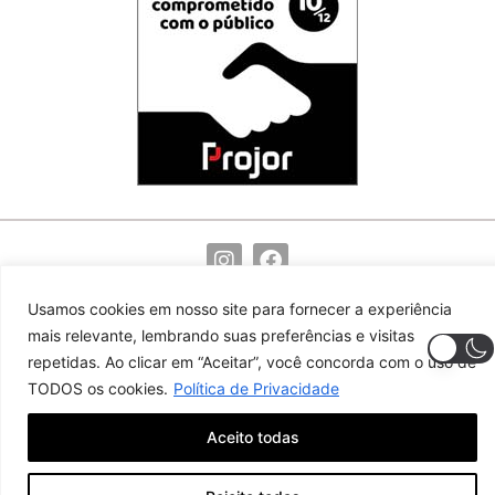
(82) 99117-9755
redacao@noticiasdocentro.com.br
Usamos cookies em nosso site para fornecer a experiência
mais relevante, lembrando suas preferências e visitas
© 2024 Notícias do Centro. Todos os direitos reservados
repetidas. Ao clicar em “Aceitar”, você concorda com o uso de
TODOS os cookies.
Política de Privacidade
Aceito todas