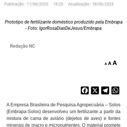
Publicação -
17/06/2025
16:20
Atualização - 18/06/2025
Prototipo de fertilizante doméstico produzido pela Embrapa
- Foto: IgorRosaDiasDeJesus/Embrapa
Redação NC
A
A
A
Facebook
X
Telegra
Wh
A Empresa Brasileira de Pesquisa Agropecuária – Solos
(Embrapa-Solos) desenvolveu um fertilizante a partir da
mistura de cama de aviário (dejetos de aves) e fontes
minerais de macro e micronutrientes. O material promete