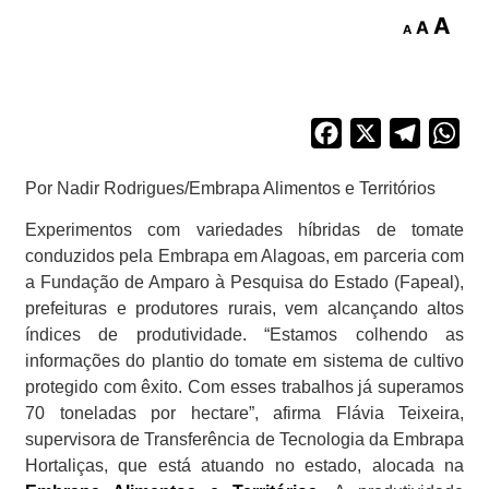
A
A
A
Facebook
X
Telegra
Wh
Por Nadir Rodrigues/Embrapa Alimentos e Territórios
Experimentos com variedades híbridas de tomate
conduzidos pela Embrapa em Alagoas, em parceria com
a Fundação de Amparo à Pesquisa do Estado (Fapeal),
prefeituras e produtores rurais, vem alcançando altos
índices de produtividade. “Estamos colhendo as
informações do plantio do tomate em sistema de cultivo
protegido com êxito. Com esses trabalhos já superamos
70 toneladas por hectare”, afirma Flávia Teixeira,
supervisora de Transferência de Tecnologia da Embrapa
Hortaliças, que está atuando no estado, alocada na