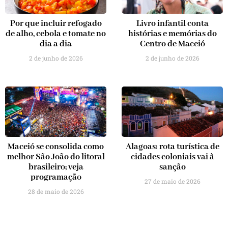
Por que incluir refogado
Livro infantil conta
de alho, cebola e tomate no
histórias e memórias do
dia a dia
Centro de Maceió
2 de junho de 2026
2 de junho de 2026
Maceió se consolida como
Alagoas: rota turística de
melhor São João do litoral
cidades coloniais vai à
brasileiro; veja
sanção
programação
27 de maio de 2026
28 de maio de 2026