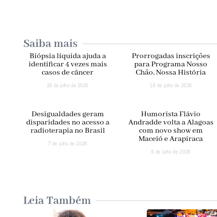
Saiba mais
Biópsia líquida ajuda a
Prorrogadas inscrições
identificar 4 vezes mais
para Programa Nosso
casos de câncer
Chão, Nossa História
20 de julho de 2026
18 de julho de 2026
Desigualdades geram
Humorista Flávio
disparidades no acesso a
Andradde volta a Alagoas
radioterapia no Brasil
com novo show em
Maceió e Arapiraca
7 de julho de 2026
6 de julho de 2026
Leia Também