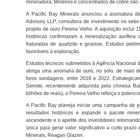
mineradora. Minérios e concentrados de cobre são
A Pacific Bay Minerals anunciou a assinatura 
Advisory LLP, consultora de investimento no seto
projeto de ouro Pereira Velho. A aquisição inclui 
históricos confirmaram a mineralização aurífer
fraturadas de quartzito e gnaisse. Estudos
prelim
favoráveis à exploração.
Estudos técnicos submetidos à Agência Nacional d
abriga uma anomalia de ouro, no solo, de mais d
furos sondagens, entre 2018 e 2022. Estrategic
Serrote, recentemente adquirida pela chinesa B
bilhões de reais), o Pereira Velho reforça o potenci
A Pacific Bay planeja iniciar uma campanha de pe
resultados históricos e expandir o pacote mine
ascendente e o apetite dos investidores retornando
única para gerar valor significativo a curto praz
Minerals, Reagan Glazier.