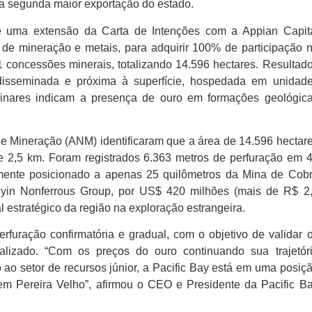
 a segunda maior exportação do estado.
de uma extensão da Carta de Intenções com a Appian Capit
r de mineração e metais, para adquirir 100% de participação 
11 concessões minerais, totalizando 14.596 hectares. Resultad
a disseminada e próxima à superfície, hospedada em unidad
inares indicam a presença de ouro em formações geológic
e Mineração (ANM) identificaram que a área
de 14.596 hectar
e 2,5 km. Foram registrados 6.363 metros de perfuração em 
amente posicionado a apenas 25 quilômetros da Mina de Cob
aiyin Nonferrous Group, por US$ 420 milhões (mais de R$ 2
al estratégico da região na exploração estrangeira.
rfuração confirmatória e gradual, com o objetivo de validar 
ralizado. “Com os preços do ouro continuando sua trajetór
 ao setor de recursos júnior, a Pacific Bay está em uma posiç
o em Pereira Velho”, afirmou o CEO e Presidente da Pacific B