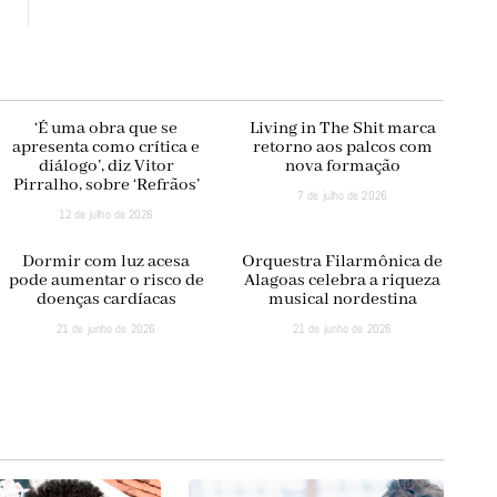
‘É uma obra que se
Living in The Shit marca
apresenta como crítica e
retorno aos palcos com
diálogo’, diz Vitor
nova formação
Pirralho, sobre ‘Refrãos’
7 de julho de 2026
12 de julho de 2026
Dormir com luz acesa
Orquestra Filarmônica de
pode aumentar o risco de
Alagoas celebra a riqueza
doenças cardíacas
musical nordestina
21 de junho de 2026
21 de junho de 2026