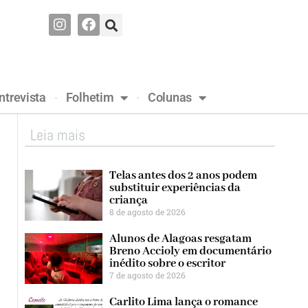
ntrevista
Folhetim
Colunas
Leia mais
Telas antes dos 2 anos podem
substituir experiências da
criança
8 de agosto de 2026
Alunos de Alagoas resgatam
Breno Accioly em documentário
inédito sobre o escritor
7 de agosto de 2026
Carlito Lima lança o romance