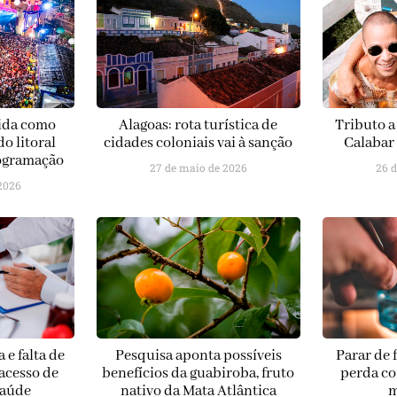
lida como
Alagoas: rota turística de
Tributo a
o litoral
cidades coloniais vai à sanção
Calabar
rogramação
27 de maio de 2026
26 
2026
 e falta de
Pesquisa aponta possíveis
Parar de 
acesso de
benefícios da guabiroba, fruto
perda co
 saúde
nativo da Mata Atlântica
m