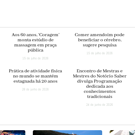
Aos 60 anos, ‘Coragem’
Comer amendoim pode
monta estúdio de
beneficiar o cérebro,
massagem em praça
sugere pesquisa
pública
15 de julho de 2026
15 de julho de 2026
Prática de atividade física
Encontro de Mestras e
no mundo se mantém
Mestres do Notório Saber
estagnada há 20 anos
divulga Programação
dedicada aos
28 de junho de 2026
conhecimentos
tradicionais
24 de junho de 2026