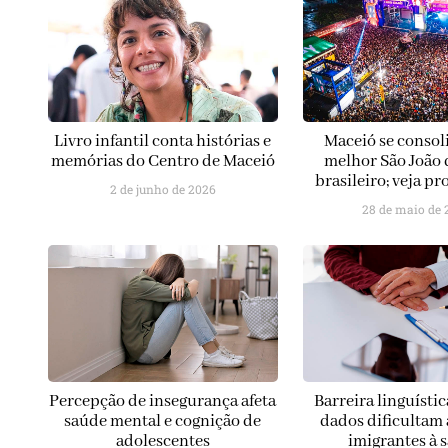
Livro infantil conta histórias e
Maceió se conso
memórias do Centro de Maceió
melhor São João d
brasileiro; veja p
2 de junho de 2026
28 de maio de 
Percepção de insegurança afeta
Barreira linguística
saúde mental e cognição de
dados dificultam 
adolescentes
imigrantes à