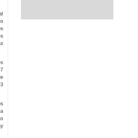
al
no
os
es
as
es
47
re
,3
os
ia
ão
ay