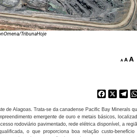
sonOmena/TribunaHoje
A
A
A
Facebook
X
Tel
ste de Alagoas. Trata-se da canadense Pacific Bay Minerals q
 empreendimento emergente de ouro e metais básicos, localiza
esso rodoviário pavimentado, rede elétrica disponível, a regi
 qualificada, o que proporciona boa relação custo-benefício