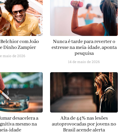
 Belchior com João
Nunca é tarde para reverter o
 e Dinho Zampier
estresse na meia-idade, aponta
pesquisa
de maio de 2026
14 de maio de 2026
fumar desacelera a
Alta de 44% nas lesões
gnitiva mesmo na
autoprovocadas por jovens no
eia-idade
Brasil acende alerta