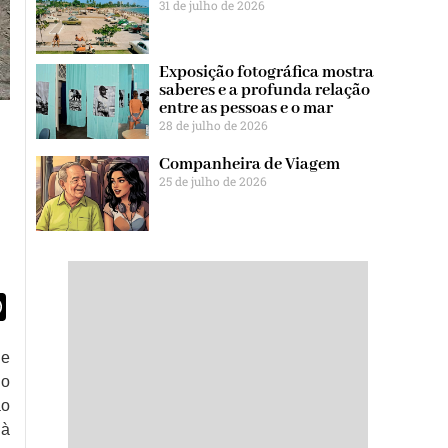
31 de julho de 2026
Exposição fotográfica mostra
saberes e a profunda relação
entre as pessoas e o mar
28 de julho de 2026
Companheira de Viagem
25 de julho de 2026
egram
WhatsApp
ue
do
ão
 à