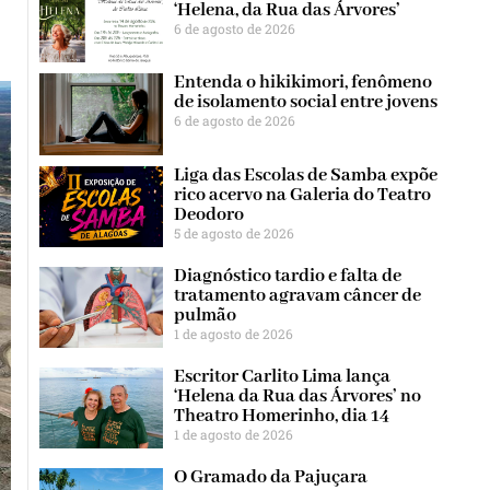
‘Helena, da Rua das Árvores’
6 de agosto de 2026
Entenda o hikikimori, fenômeno
de isolamento social entre jovens
6 de agosto de 2026
Liga das Escolas de Samba expõe
rico acervo na Galeria do Teatro
Deodoro
5 de agosto de 2026
Diagnóstico tardio e falta de
tratamento agravam câncer de
pulmão
1 de agosto de 2026
Escritor Carlito Lima lança
‘Helena da Rua das Árvores’ no
Theatro Homerinho, dia 14
1 de agosto de 2026
O Gramado da Pajuçara