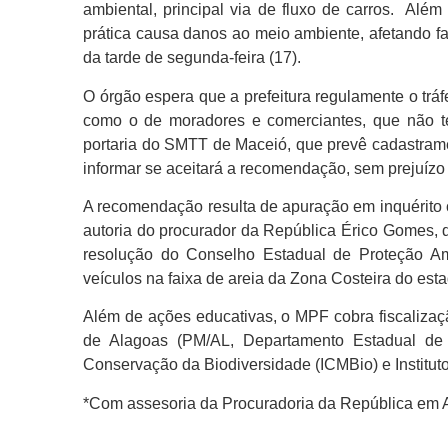
ambiental, principal via de fluxo de carros. Alé
prática causa danos ao meio ambiente, afetando fa
da tarde de segunda-feira (17).
O órgão espera que a prefeitura regulamente o trá
como o de moradores e comerciantes, que não t
portaria do SMTT de Maceió, que prevê cadastrame
informar se aceitará a recomendação, sem prejuíz
A recomendação resulta de apuração em inquérito civ
autoria do procurador da República Érico Gomes,
resolução do Conselho Estadual de Proteção Am
veículos na faixa de areia da Zona Costeira do est
Além de ações educativas, o MPF cobra fiscalizaçã
de Alagoas (PM/AL, Departamento Estadual de T
Conservação da Biodiversidade (ICMBio) e Institut
*Com assesoria da Procuradoria da República em 