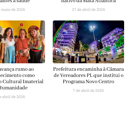
antes à saúde
nativo da Mata Atlântica
e maio de 2026
27 de abril de 2026
avança rumo ao
Prefeitura encaminha à Câmara
hecimento como
de Vereadores PL que institui o
 Cultural Imaterial
Programa Novo Centro
Humanidade
7 de abril de 2026
e abril de 2026