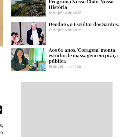
Programa Nosso Chão, Nossa
História
18 de julho de 2026
Deodato, o Escultor dos Santos.
17 de julho de 2026
Aos 60 anos, ‘Coragem’ monta
estúdio de massagem em praça
pública
15 de julho de 2026
egram
WhatsApp
s,
ão