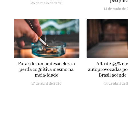
pesquis
26 de maio de 2026
14 de maio de 
Parar de fumar desacelera a
Alta de 44% nas
perda cognitiva mesmo na
autoprovocadas po
meia-idade
Brasil acende 
17 de abril de 2026
14 de abril de 