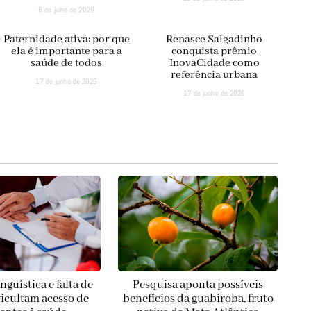
6 de julho de 2026
Paternidade ativa: por que
Renasce Salgadinho
ela é importante para a
conquista prêmio
saúde de todos
InovaCidade como
referência urbana
17 de junho de 2026
17 de junho de 2026
inguística e falta de
Pesquisa aponta possíveis
ficultam acesso de
benefícios da guabiroba, fruto