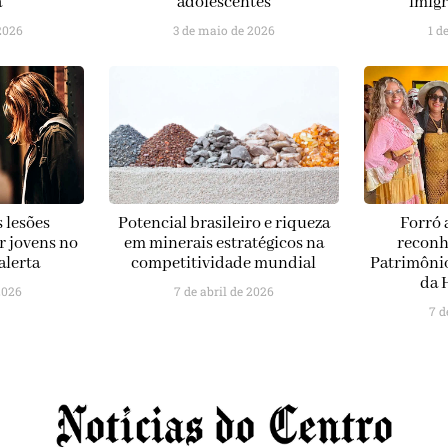
a
adolescentes
imigr
2026
3 de maio de 2026
1 d
 lesões
Potencial brasileiro e riqueza
Forró 
r jovens no
em minerais estratégicos na
recon
alerta
competitividade mundial
Patrimônio
da 
2026
7 de abril de 2026
7 d