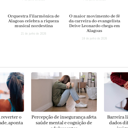
Orquestra Filarmônica de
O maior movimento de fé
Alagoas celebra a riqueza
da carreira do evangelista
musical nordestina
Deive Leonardo chega em
Alagoas
21 de junho de 2026
18 de junho de 2026
 reverter o
Percepção de insegurança afeta
Barreira l
ade, aponta
saúde mental e cognição de
dados di