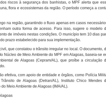
m dos riscos à segurança dos banhistas, o MPF alerta que es
una, flora e ecossistemas da região. O período começa a cont
fego na região, garantindo o fluxo apenas em casos necessário
enham outra forma de acesso. Para isso, sugere o modelo 
nto de imóveis nestas condições. O município tem 10 dias pa
o do prazo estabelecido para sua implementação.
il, que constatou o trânsito irregular no local. O documento, 
 do Núcleo de Meio Ambiente do MPF em Alagoas, baseia-se 
biental de Alagoas (Cepram/AL), que proíbe a circulação 
ado.
o efetiva, com apoio de entidade e órgãos, como Polícia Milit
rânsito de Alagoas (Detran/AL), Instituto Chico Mendes 
o do Meio Ambiente de Alagoas (IMA/AL).
Alagoas