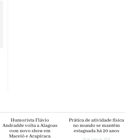
Humorista Flávio
Prática de atividade física
Andradde volta a Alagoas
no mundo se mantém
com novo show em
estagnada há 20 anos
Maceió e Arapiraca
28 de junho de 2026