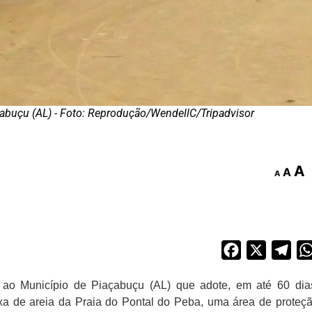
çabuçu (AL) - Foto: Reprodução/WendellC/Tripadvisor
A
A
A
Facebook
X
Tel
 ao Município de Piaçabuçu (AL) que adote, em até 60 dia
ixa de areia da Praia do Pontal do Peba, uma área de proteç