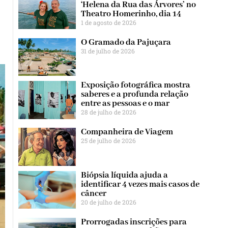
‘Helena da Rua das Árvores’ no
Theatro Homerinho, dia 14
1 de agosto de 2026
O Gramado da Pajuçara
31 de julho de 2026
Exposição fotográfica mostra
saberes e a profunda relação
entre as pessoas e o mar
28 de julho de 2026
Companheira de Viagem
25 de julho de 2026
Biópsia líquida ajuda a
identificar 4 vezes mais casos de
câncer
20 de julho de 2026
Prorrogadas inscrições para