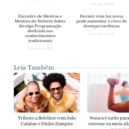
12 de julho de 2026
Encontro de Mestras e
Dormir com luz acesa
Mestres do Notório Saber
pode aumentar o risco de
divulga Programação
doenças cardíacas
dedicada aos
21 de junho de 2026
conhecimentos
tradicionais
24 de junho de 2026
Leia Também
Tributo a Belchior com João
Nunca é tarde para
Calabar e Dinho Zampier
estresse na meia-id