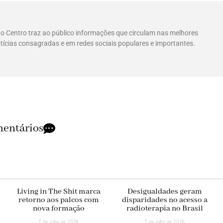
 do Centro traz ao público informações que circulam nas melhores
tícias consagradas e em redes sociais populares e importantes.
entários
Living in The Shit marca
Desigualdades geram
retorno aos palcos com
disparidades no acesso a
nova formação
radioterapia no Brasil
7 de julho de 2026
7 de julho de 2026