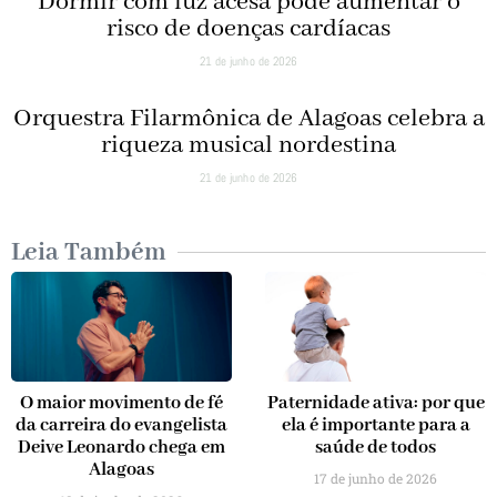
Dormir com luz acesa pode aumentar o
risco de doenças cardíacas
21 de junho de 2026
Orquestra Filarmônica de Alagoas celebra a
riqueza musical nordestina
21 de junho de 2026
Leia Também
O maior movimento de fé
Paternidade ativa: por que
da carreira do evangelista
ela é importante para a
Deive Leonardo chega em
saúde de todos
Alagoas
17 de junho de 2026