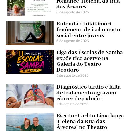
romance ‘Helena, da Rua
das Árvores’
6 de agosto de 2026
Entenda o hikikimori,
fenômeno de isolamento
social entre jovens
6 de agosto de 2026
Liga das Escolas de Samba
expõe rico acervo na
Galeria do Teatro
Deodoro
5 de agosto de 2026
Diagnóstico tardio e falta
de tratamento agravam
câncer de pulmão
1 de agosto de 2026
Escritor Carlito Lima lança
‘Helena da Rua das
Árvores’ no Theatro