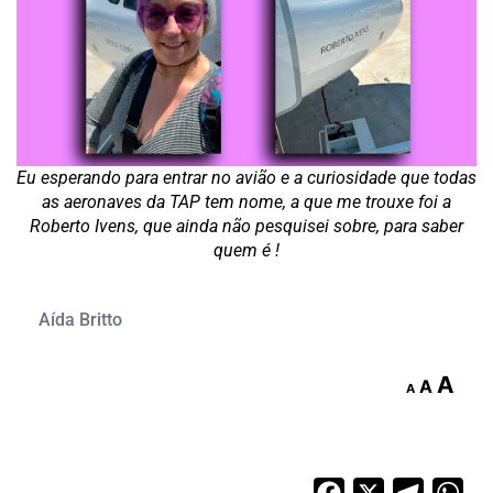
Eu esperando para entrar no avião e a curiosidade que todas
as aeronaves da TAP tem nome, a que me trouxe foi a
Roberto Ivens, que ainda não pesquisei sobre, para saber
quem é !
Aída Britto
A
A
A
Facebook
X
Telegra
Wh