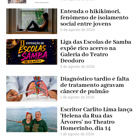
Entenda o hikikimori,
fenômeno de isolamento
social entre jovens
6 de agosto de 2026
Liga das Escolas de Samba
expõe rico acervo na
Galeria do Teatro
Deodoro
5 de agosto de 2026
Diagnóstico tardio e falta
de tratamento agravam
câncer de pulmão
1 de agosto de 2026
Escritor Carlito Lima lança
‘Helena da Rua das
Árvores’ no Theatro
Homerinho, dia 14
1 de agosto de 2026