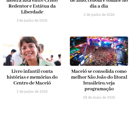
mostra luta entre Cristo
de alho, cebola e tomate no
Redentor e Estátua da
dia a dia
Liberdade
2 de junho de 2026
3 de junho de 2026
Livro infantil conta
Maceió se consolida como
histórias e memórias do
melhor São João do litoral
Centro de Maceió
brasileiro; veja
programação
2 de junho de 2026
28 de maio de 2026