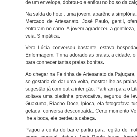
de um envelope, dobrou-o e enfiou no bolso da cal
Na saída do hotel, uma jovem, aparência simplória
Mercado de Artesanato. José Paulo, gentil, ofe
entraram no carro. A jovem agradeceu a gentileza
veia. Simpática,
Vera Lúcia conversou bastante, estava hosped
Enfermagem. Tinha adorado as praias, a cidade, o p
para conhecer tantas praias bonitas.
Ao chegar na Feirinha de Artesanato da Pajuçara, 
se gostaria de dar uma volta, mostrar-lhe as prai
sugestão já com outra intenção. Partiram para o Li
soltava uma piadinha provocativa, segurou de le
Guaxuma, Riacho Doce, Ipioca, ela fotografava tu
gelada, conversa descontraída. Certo momento Ve
lhe a boca, ele perdeu a cabeça.
Pagou a conta do bar e partiu para região de mo