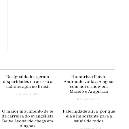
Desigualdades geram
Humorista Flávio
disparidades no acesso a
Andradde volta a Alagoas
radioterapia no Brasil
com novo show em
Maceió e Arapiraca
7 de julho de 2026
6 de julho de 2026
O maior movimento de fé
Paternidade ativa: por que
da carreira do evangelista
ela é importante para a
Deive Leonardo chega em
saúde de todos
Alagoas
17 de junho de 2026