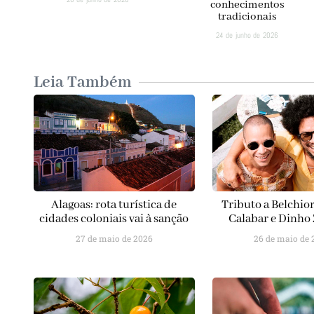
conhecimentos
tradicionais
24 de junho de 2026
Leia Também
Alagoas: rota turística de
Tributo a Belchio
cidades coloniais vai à sanção
Calabar e Dinho
27 de maio de 2026
26 de maio de 