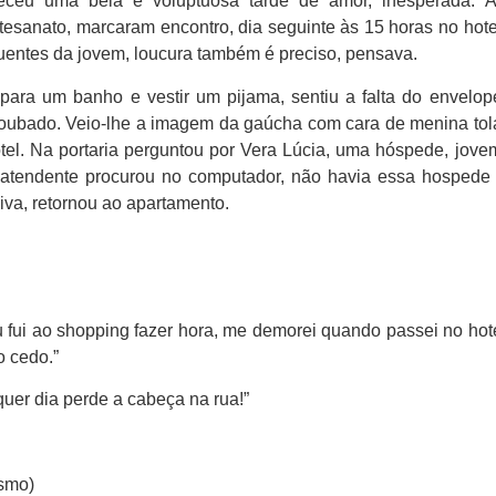
teceu uma bela e voluptuosa tarde de amor, inesperada. 
tesanato, marcaram encontro, dia seguinte às 15 horas no hote
uentes da jovem, loucura também é preciso, pensava.
para um banho e vestir um pijama, sentiu a falta do envelop
roubado. Veio-lhe a imagem da gaúcha com cara de menina tol
tel. Na portaria perguntou por Vera Lúcia, uma hóspede, jove
atendente procurou no computador, não havia essa hospede
iva, retornou ao apartamento.
eu fui ao shopping fazer hora, me demorei quando passei no hot
o cedo.”
quer dia perde a cabeça na rua!”
esmo)