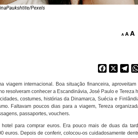
tinaPaukshtite/Pexels
A
A
A
Facebook
X
Tel
a viagem internacional. Boa situação financeira, aproveitam
 ano resolveram conhecer a Escandinávia, José Paulo e Tereza 
cidades, costumes, histórias da Dinamarca, Suécia e Finlândi
smo. Faltavam poucos dias para a viagem, Tereza organizad
ssagens, passaportes, vouchers.
 hotel para comprar euros. Era pouco mais de duas da tar
0 euros. Depois de conferir, colocou-os cuidadosamente dent