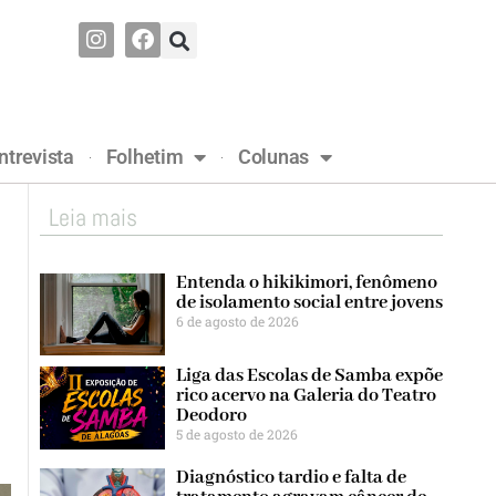
ntrevista
Folhetim
Colunas
Leia mais
Entenda o hikikimori, fenômeno
de isolamento social entre jovens
6 de agosto de 2026
Liga das Escolas de Samba expõe
rico acervo na Galeria do Teatro
Deodoro
5 de agosto de 2026
Diagnóstico tardio e falta de