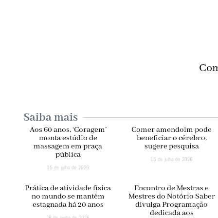
Com
Saiba mais
Aos 60 anos, ‘Coragem’
Comer amendoim pode
monta estúdio de
beneficiar o cérebro,
massagem em praça
sugere pesquisa
pública
15 de julho de 2026
15 de julho de 2026
Prática de atividade física
Encontro de Mestras e
no mundo se mantém
Mestres do Notório Saber
estagnada há 20 anos
divulga Programação
dedicada aos
28 de junho de 2026