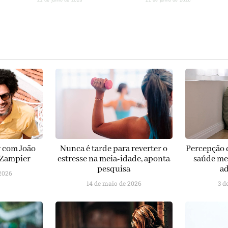
r com João
Nunca é tarde para reverter o
Percepção 
 Zampier
estresse na meia-idade, aponta
saúde me
pesquisa
ad
2026
14 de maio de 2026
3 d