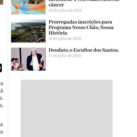
câncer
20 de julho de 2026
Prorrogadas inscrições para
Programa Nosso Chão, Nossa
História
18 de julho de 2026
Deodato, o Escultor dos Santos.
17 de julho de 2026
egram
WhatsApp
 a
há
a.
a,
de
ro