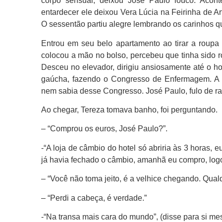
corpo sensual, deixou José Paulo louco. Acon
entardecer ele deixou Vera Lúcia na Feirinha de Ar
O sessentão partiu alegre lembrando os carinhos q
Entrou em seu belo apartamento ao tirar a roupa 
colocou a mão no bolso, percebeu que tinha sido 
Desceu no elevador, dirigiu ansiosamente até o ho
gaúcha, fazendo o Congresso de Enfermagem. A 
nem sabia desse Congresso. José Paulo, fulo de ra
Ao chegar, Tereza tomava banho, foi perguntando.
– “Comprou os euros, José Paulo?”.
-“A loja de câmbio do hotel só abriria às 3 horas, 
já havia fechado o câmbio, amanhã eu compro, log
– “Você não toma jeito, é a velhice chegando. Qual
– “Perdi a cabeça, é verdade.”
-“Na transa mais cara do mundo”, (disse para si m