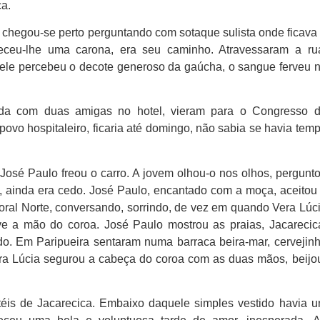
ça.
, chegou-se perto perguntando com sotaque sulista onde ficava
receu-lhe uma carona, era seu caminho. Atravessaram a ru
, ele percebeu o decote generoso da gaúcha, o sangue ferveu 
ada com duas amigas no hotel, vieram para o Congresso 
ovo hospitaleiro, ficaria até domingo, não sabia se havia tem
José Paulo freou o carro. A jovem olhou-o nos olhos, pergunt
as, ainda era cedo. José Paulo, encantado com a moça, aceitou
toral Norte, conversando, sorrindo, de vez em quando Vera Lúc
ve a mão do coroa. José Paulo mostrou as praias, Jacarecic
do. Em Paripueira sentaram numa barraca beira-mar, cervejin
ra Lúcia segurou a cabeça do coroa com as duas mãos, beijo
téis de Jacarecica. Embaixo daquele simples vestido havia 