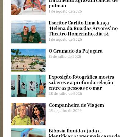
tratamento agravam câncer de
pulmão
1 de agosto de 2026
Escritor Carlito Lima lança
‘Helena da Rua das Árvores’ no
Theatro Homerinho, dia 14
1 de agosto de 2026
O Gramado da Pajuçara
31 de julho de 2026
Exposição fotográfica mostra
saberes e a profunda relação
entre as pessoas e o mar
28 de julho de 2026
Companheira de Viagem
25 de julho de 2026
Biópsia líquida ajuda a
identificar 4 vezes mais casos de