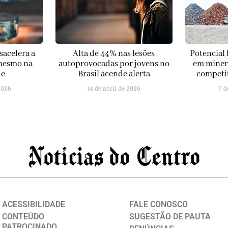
sacelera a
Alta de 44% nas lesões
Potencial 
 mesmo na
autoprovocadas por jovens no
em minera
de
Brasil acende alerta
competi
2026
14 de abril de 2026
7 d
ACESSIBILIDADE
FALE CONOSCO
CONTEÚDO
SUGESTÃO DE PAUTA
PATROCINADO