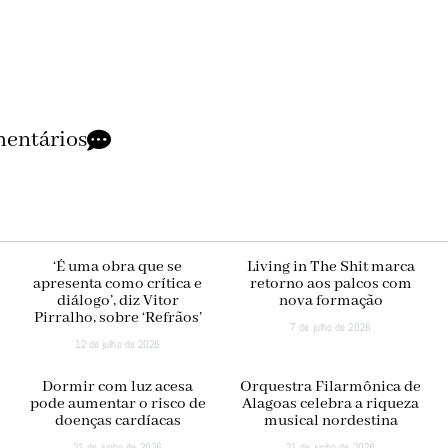
entários
‘É uma obra que se
Living in The Shit marca
apresenta como crítica e
retorno aos palcos com
diálogo’, diz Vitor
nova formação
Pirralho, sobre ‘Refrãos’
7 de julho de 2026
12 de julho de 2026
Dormir com luz acesa
Orquestra Filarmônica de
pode aumentar o risco de
Alagoas celebra a riqueza
doenças cardíacas
musical nordestina
21 de junho de 2026
21 de junho de 2026