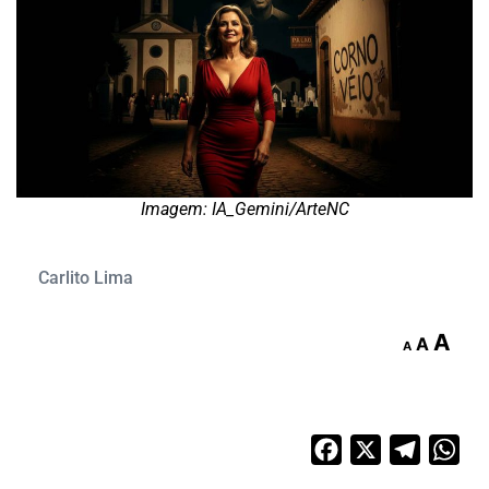
Imagem: IA_Gemini/ArteNC
Carlito Lima
A
A
A
Facebook
X
Telegra
Wh