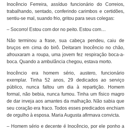
Inocêncio Ferreira, assíduo funcionário do Correios,
trabalhando, sentado, conferindo carimbos e certidões,
sentiu-se mal, suando frio, gritou para seus colegas:
– Socorro! Estou com dor no peito. Estou com…
Não terminou a frase, sua cabeça pendeu, caiu de
bruços em cima do birô. Deitaram Inocêncio no chão,
afrouxaram a roupa, uma jovem fez respiração boca-a-
boca. Quando a ambulância chegou, estava morto.
Inocêncio era homem sério, austero, funcionário
exemplar. Tinha 52 anos, 29 dedicados ao serviço
público, nunca faltou um dia à repartição. Homem
formal, não bebia, nunca fumou. Tinha um físico magro
de dar inveja aos amantes da malhação. Não sabia que
seu coração era fraco. Todos esses predicados enchiam
de orgulho à esposa. Maria Augusta afirmava convicta.
– Homem sério e decente é Inocêncio, por ele ponho a