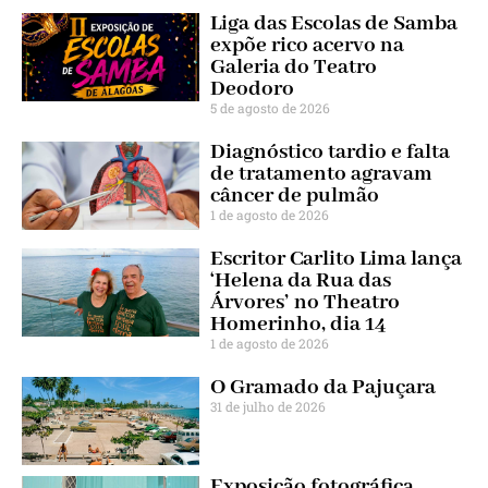
Liga das Escolas de Samba
expõe rico acervo na
Galeria do Teatro
Deodoro
5 de agosto de 2026
Diagnóstico tardio e falta
de tratamento agravam
câncer de pulmão
1 de agosto de 2026
Escritor Carlito Lima lança
‘Helena da Rua das
Árvores’ no Theatro
Homerinho, dia 14
1 de agosto de 2026
O Gramado da Pajuçara
31 de julho de 2026
Exposição fotográfica