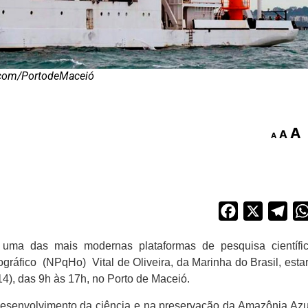
scom/PortodeMaceió
A
A
A
Facebook
X
Tel
 uma das mais modernas plataformas de pesquisa científi
ráfico (NPqHo) Vital de Oliveira, da Marinha do Brasil, esta
(14), das 9h às 17h, no Porto de Maceió.
senvolvimento da ciência e na preservação da Amazônia Azu