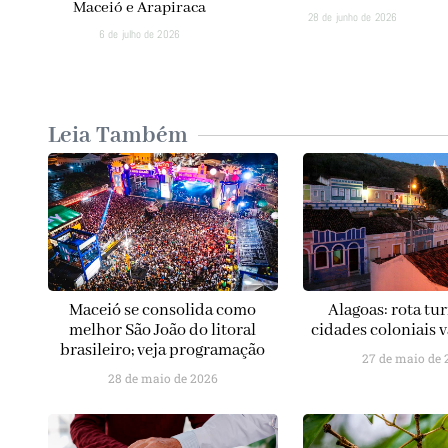
Maceió e Arapiraca
28 de junho de 2026
6 de julho de 2026
Leia Também
Maceió se consolida como
Alagoas: rota tur
melhor São João do litoral
cidades coloniais v
brasileiro; veja programação
27 de maio de 
28 de maio de 2026