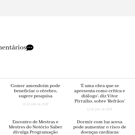
entários
Comer amendoim pode
‘É uma obra que se
beneficiar o cérebro,
apresenta como crítica e
sugere pesquisa
diálogo’, diz Vitor
Pirralho, sobre ‘Refrãos’
15 de julho de 2026
12 de julho de 2026
Encontro de Mestras e
Dormir com luz acesa
Mestres do Notório Saber
pode aumentar o risco de
divulga Programação
doenças cardíacas