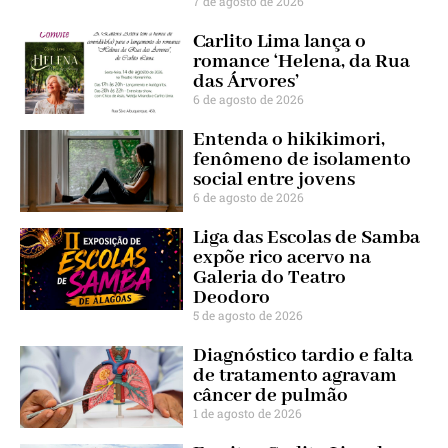
7 de agosto de 2026
Carlito Lima lança o
romance ‘Helena, da Rua
das Árvores’
6 de agosto de 2026
Entenda o hikikimori,
fenômeno de isolamento
social entre jovens
6 de agosto de 2026
Liga das Escolas de Samba
expõe rico acervo na
Galeria do Teatro
Deodoro
5 de agosto de 2026
Diagnóstico tardio e falta
de tratamento agravam
câncer de pulmão
1 de agosto de 2026