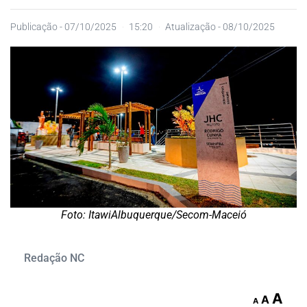
Publicação -
07/10/2025
15:20
Atualização - 08/10/2025
Foto: ItawiAlbuquerque/Secom-Maceió
Redação NC
A
A
A