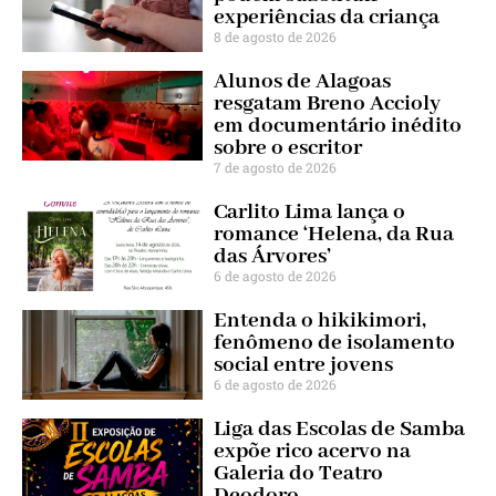
experiências da criança
8 de agosto de 2026
Alunos de Alagoas
resgatam Breno Accioly
em documentário inédito
sobre o escritor
7 de agosto de 2026
Carlito Lima lança o
romance ‘Helena, da Rua
das Árvores’
6 de agosto de 2026
Entenda o hikikimori,
fenômeno de isolamento
social entre jovens
6 de agosto de 2026
Liga das Escolas de Samba
expõe rico acervo na
Galeria do Teatro
Deodoro