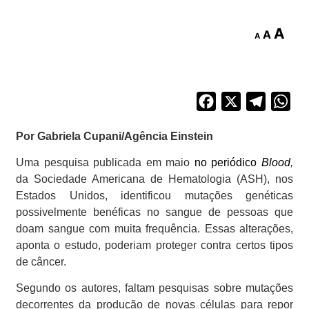
A
A
A
Facebook
X
Telegra
Wh
Por Gabriela Cupani/Agência Einstein
Uma pesquisa publicada em maio
no periódico
Blood
,
da Sociedade Americana de Hematologia (ASH), nos
Estados Unidos, identificou mutações genéticas
possivelmente benéficas no sangue de pessoas que
doam sangue com muita frequência. Essas alterações,
aponta o estudo, poderiam proteger contra certos tipos
de câncer.
Segundo os autores, faltam pesquisas sobre mutações
decorrentes da produção de novas células para repor