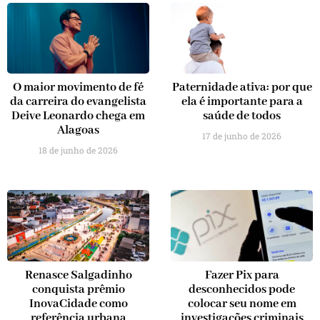
O maior movimento de fé
Paternidade ativa: por que
da carreira do evangelista
ela é importante para a
Deive Leonardo chega em
saúde de todos
Alagoas
17 de junho de 2026
18 de junho de 2026
Renasce Salgadinho
Fazer Pix para
conquista prêmio
desconhecidos pode
InovaCidade como
colocar seu nome em
referência urbana
investigações criminais