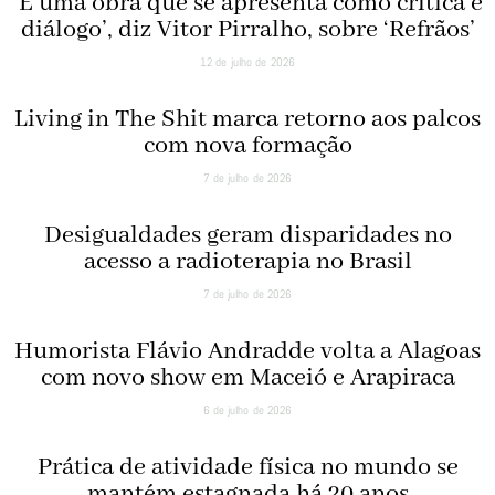
‘É uma obra que se apresenta como crítica e
diálogo’, diz Vitor Pirralho, sobre ‘Refrãos’
12 de julho de 2026
Living in The Shit marca retorno aos palcos
com nova formação
7 de julho de 2026
Desigualdades geram disparidades no
acesso a radioterapia no Brasil
7 de julho de 2026
Humorista Flávio Andradde volta a Alagoas
com novo show em Maceió e Arapiraca
6 de julho de 2026
Prática de atividade física no mundo se
mantém estagnada há 20 anos