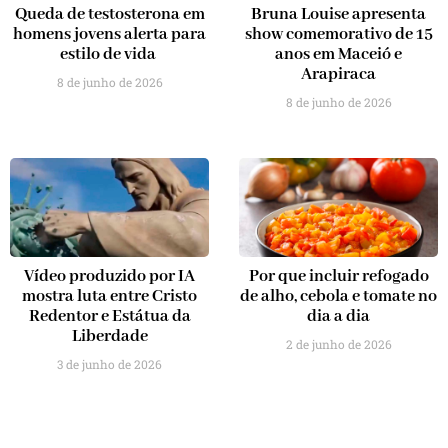
Queda de testosterona em
Bruna Louise apresenta
homens jovens alerta para
show comemorativo de 15
estilo de vida
anos em Maceió e
Arapiraca
8 de junho de 2026
8 de junho de 2026
Vídeo produzido por IA
Por que incluir refogado
mostra luta entre Cristo
de alho, cebola e tomate no
Redentor e Estátua da
dia a dia
Liberdade
2 de junho de 2026
3 de junho de 2026