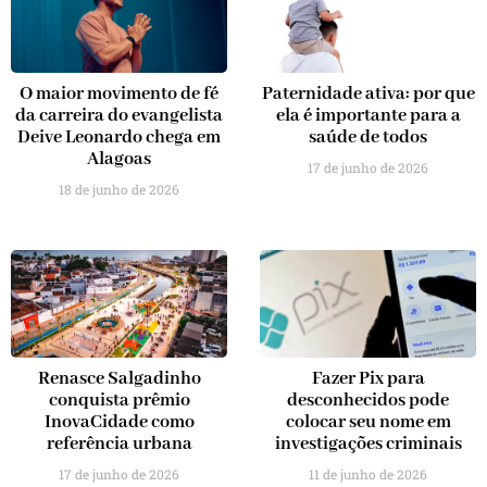
O maior movimento de fé
Paternidade ativa: por que
da carreira do evangelista
ela é importante para a
Deive Leonardo chega em
saúde de todos
Alagoas
17 de junho de 2026
18 de junho de 2026
Renasce Salgadinho
Fazer Pix para
conquista prêmio
desconhecidos pode
InovaCidade como
colocar seu nome em
referência urbana
investigações criminais
17 de junho de 2026
11 de junho de 2026