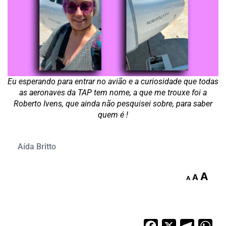
Eu esperando para entrar no avião e a curiosidade que todas
as aeronaves da TAP tem nome, a que me trouxe foi a
Roberto Ivens, que ainda não pesquisei sobre, para saber
quem é !
Aída Britto
A
A
A
Facebook
X
Telegra
Wh